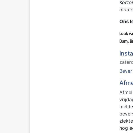
Korto
mome
Ons l
Luuk va
Dam, B
Inst
zater
Bever
Afm
Afmel
vrijd
melden
bever
ziekt
nog e