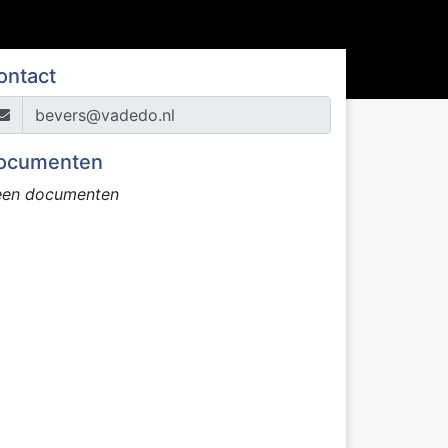
ontact
bevers@vadedo.nl
ocumenten
en documenten