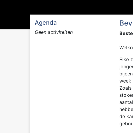
Bev
Agenda
Geen activiteiten
Beste
Welko
Elke 
jonge
bijeen
week 
Zoals 
stoken
aanta
hebbe
de ka
gebou